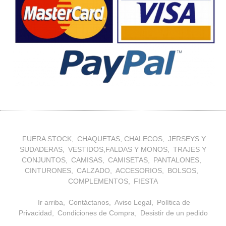
FUERA STOCK
CHAQUETAS, CHALECOS
JERSEYS Y
SUDADERAS
VESTIDOS,FALDAS Y MONOS
TRAJES Y
CONJUNTOS
CAMISAS
CAMISETAS
PANTALONES
CINTURONES
CALZADO
ACCESORIOS
BOLSOS
COMPLEMENTOS
FIESTA
Ir arriba
Contáctanos
Aviso Legal
Política de
Privacidad
Condiciones de Compra
Desistir de un pedido