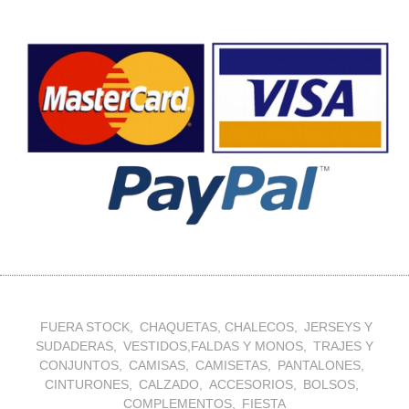
FUERA STOCK
CHAQUETAS, CHALECOS
JERSEYS Y
SUDADERAS
VESTIDOS,FALDAS Y MONOS
TRAJES Y
CONJUNTOS
CAMISAS
CAMISETAS
PANTALONES
CINTURONES
CALZADO
ACCESORIOS
BOLSOS
COMPLEMENTOS
FIESTA