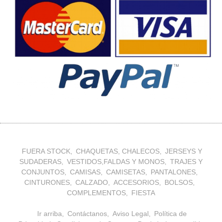
FUERA STOCK
CHAQUETAS, CHALECOS
JERSEYS Y
SUDADERAS
VESTIDOS,FALDAS Y MONOS
TRAJES Y
CONJUNTOS
CAMISAS
CAMISETAS
PANTALONES
CINTURONES
CALZADO
ACCESORIOS
BOLSOS
COMPLEMENTOS
FIESTA
Ir arriba
Contáctanos
Aviso Legal
Política de