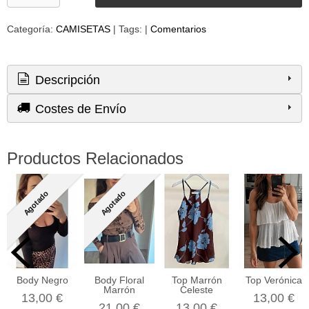
Categoría:
CAMISETAS
|
Tags:
|
Comentarios
Descripción
Costes de Envío
Productos Relacionados
Agotado
Agotado
Body Negro
Body Floral
Top Marrón
Top Verónica
Marrón
Celeste
13,00 €
13,00 €
21,00 €
13,00 €