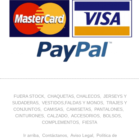
FUERA STOCK
CHAQUETAS, CHALECOS
JERSEYS Y
SUDADERAS
VESTIDOS,FALDAS Y MONOS
TRAJES Y
CONJUNTOS
CAMISAS
CAMISETAS
PANTALONES
CINTURONES
CALZADO
ACCESORIOS
BOLSOS
COMPLEMENTOS
FIESTA
Ir arriba
Contáctanos
Aviso Legal
Política de