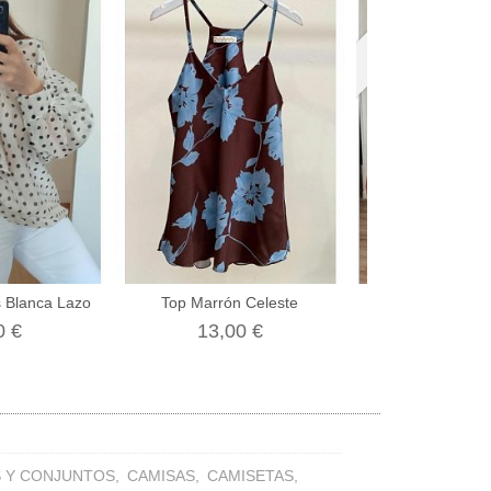
Agotado
 Blanca Lazo
Top Marrón Celeste
Blusa L
0 €
13,00 €
22,00
S Y CONJUNTOS
CAMISAS
CAMISETAS