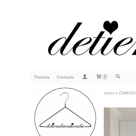
Portada
Contacto
0
Inicio
»
CAMISA