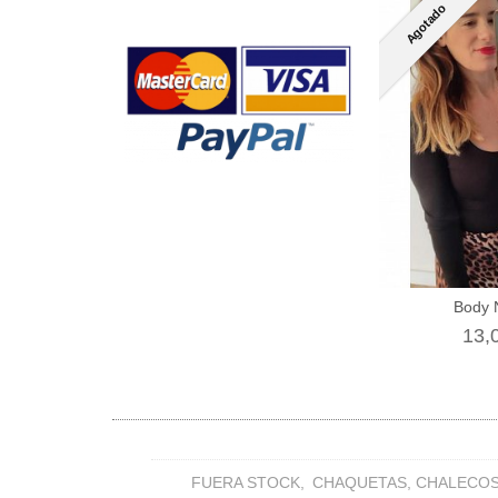
Agotado
Body 
13,
FUERA STOCK
CHAQUETAS, CHALECO