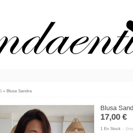
S
»
Blusa Sandra
Blusa Sand
17,00 €
1 En Stock
-
(Imp