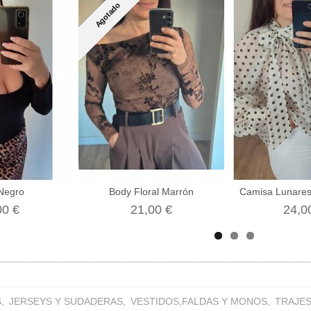
Agotado
Negro
Body Floral Marrón
Camisa Lunares
00 €
21,00 €
24,0
S
JERSEYS Y SUDADERAS
VESTIDOS,FALDAS Y MONOS
TRAJE