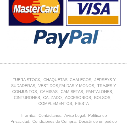
FUERA STOCK
CHAQUETAS, CHALECOS
JERSEYS Y
SUDADERAS
VESTIDOS,FALDAS Y MONOS
TRAJES Y
CONJUNTOS
CAMISAS
CAMISETAS
PANTALONES
CINTURONES
CALZADO
ACCESORIOS
BOLSOS
COMPLEMENTOS
FIESTA
Ir arriba
Contáctanos
Aviso Legal
Política de
Privacidad
Condiciones de Compra
Desistir de un pedido