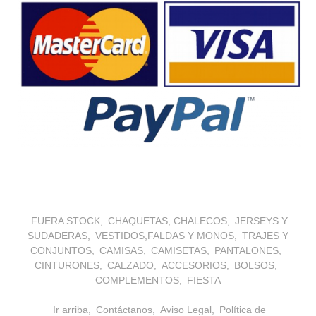
FUERA STOCK
CHAQUETAS, CHALECOS
JERSEYS Y
SUDADERAS
VESTIDOS,FALDAS Y MONOS
TRAJES Y
CONJUNTOS
CAMISAS
CAMISETAS
PANTALONES
CINTURONES
CALZADO
ACCESORIOS
BOLSOS
COMPLEMENTOS
FIESTA
Ir arriba
Contáctanos
Aviso Legal
Política de