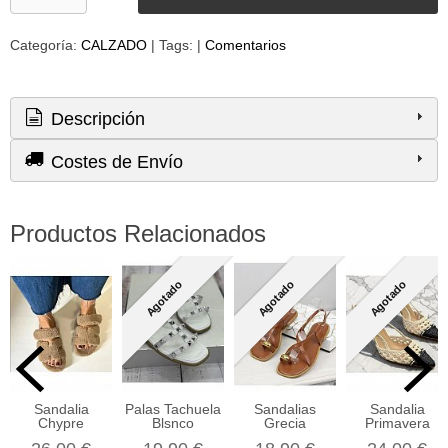
Categoría:
CALZADO
|
Tags:
|
Comentarios
Descripción
Costes de Envío
Productos Relacionados
Agotado
Agotado
Agotado
Sandalia
Palas Tachuela
Sandalias
Sandalia
Chypre
Blsnco
Grecia
Primavera