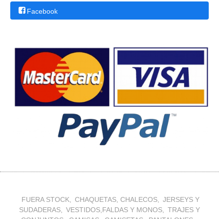
Facebook
FUERA STOCK
CHAQUETAS, CHALECOS
JERSEYS Y
SUDADERAS
VESTIDOS,FALDAS Y MONOS
TRAJES Y