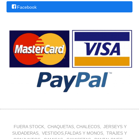
Facebook
FUERA STOCK
CHAQUETAS, CHALECOS
JERSEYS Y
SUDADERAS
VESTIDOS,FALDAS Y MONOS
TRAJES Y