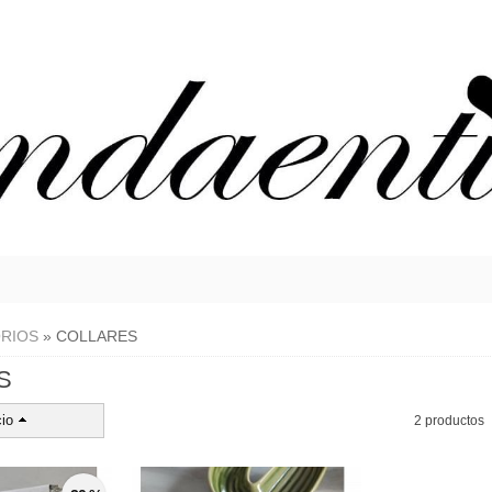
RIOS
»
COLLARES
S
io
2 productos