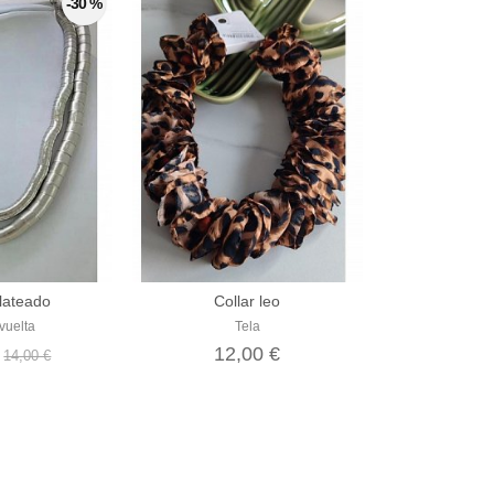
-30 %
Plateado
Collar leo
vuelta
Tela
€
12,00 €
14,00 €