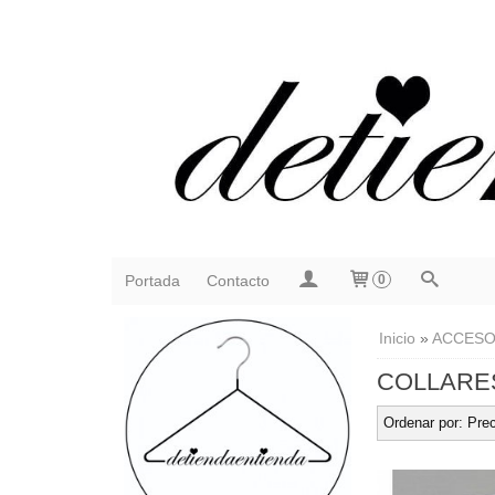
Portada
Contacto
0
Inicio
»
ACCESO
COLLARE
Ordenar por:
Prec