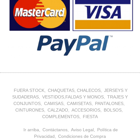
FUERA STOCK
CHAQUETAS, CHALECOS
JERSEYS Y
SUDADERAS
VESTIDOS,FALDAS Y MONOS
TRAJES Y
CONJUNTOS
CAMISAS
CAMISETAS
PANTALONES
CINTURONES
CALZADO
ACCESORIOS
BOLSOS
COMPLEMENTOS
FIESTA
Ir arriba
Contáctanos
Aviso Legal
Política de
Privacidad
Condiciones de Compra