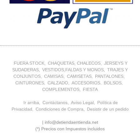
FUERA STOCK
CHAQUETAS, CHALECOS
JERSEYS Y
SUDADERAS
VESTIDOS,FALDAS Y MONOS
TRAJES Y
CONJUNTOS
CAMISAS
CAMISETAS
PANTALONES
CINTURONES
CALZADO
ACCESORIOS
BOLSOS
COMPLEMENTOS
FIESTA
Ir arriba
Contáctanos
Aviso Legal
Política de
Privacidad
Condiciones de Compra
Desistir de un pedido
| info@detiendaentienda.net
(*) Precios con Impuestos incluidos