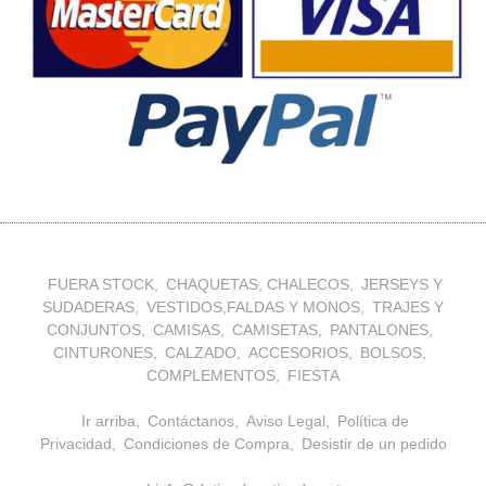
FUERA STOCK
CHAQUETAS, CHALECOS
JERSEYS Y
SUDADERAS
VESTIDOS,FALDAS Y MONOS
TRAJES Y
CONJUNTOS
CAMISAS
CAMISETAS
PANTALONES
CINTURONES
CALZADO
ACCESORIOS
BOLSOS
COMPLEMENTOS
FIESTA
Ir arriba
Contáctanos
Aviso Legal
Política de
Privacidad
Condiciones de Compra
Desistir de un pedido